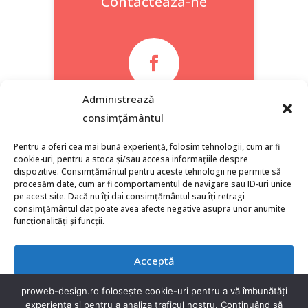
Contacteaza-ne

Administrează
Facebook
consimțământul
Pentru a oferi cea mai bună experiență, folosim tehnologii, cum ar fi
cookie-uri, pentru a stoca și/sau accesa informațiile despre
dispozitive. Consimțământul pentru aceste tehnologii ne permite să
procesăm date, cum ar fi comportamentul de navigare sau ID-uri unice
pe acest site. Dacă nu îți dai consimțământul sau îți retragi
consimțământul dat poate avea afecte negative asupra unor anumite
funcționalități și funcții.
Acceptă
Refuză
proweb-design.ro folosește cookie-uri pentru a vă îmbunătăți
experiența și pentru a analiza traficul nostru. Continuând să