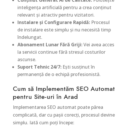
Conținut Generat AI de Calitate:
Folosește
inteligența artificială pentru a crea conținut
relevant și atractiv pentru vizitatori.
Instalare și Configurare Rapidă:
Procesul
de instalare este simplu și nu necesită timp
îndelungat.
Abonament Lunar Fără Griji:
Vei avea acces
la servicii continue fără stresul costurilor
ascunse.
Suport Tehnic 24/7:
Ești susținut în
permanență de o echipă profesionistă.
Cum să Implementăm SEO Automat
pentru Site-uri în Arad
Implementarea SEO automat poate părea
complicată, dar cu pașii corecți, procesul devine
simplu. Iată cum poți începe: