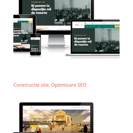
Scoala Duminicala – Cultul
Penticostal
Constructie site
,
Optimizare SEO