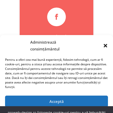

Facebook
Administrează
consimțământul
Pentru a oferi cea mai bună experiență, folosim tehnologii, cum ar fi
cookie-uri, pentru a stoca și/sau accesa informațiile despre dispozitive.
Consimțământul pentru aceste tehnologii ne permite să procesăm
date, cum ar fi comportamentul de navigare sau ID-uri unice pe acest
site. Dacă nu îți dai consimțământul sau îți retragi consimțământul dat
poate avea afecte negative asupra unor anumite funcționalități și
funcții.
Acceptă
Politica de Confidențialitate (GDPR)
|
Termeni si
conditii
|
Politica de Cookie-uri
Refuză
proweb-design.ro folosește cookie-uri pentru a vă îmbunătăți