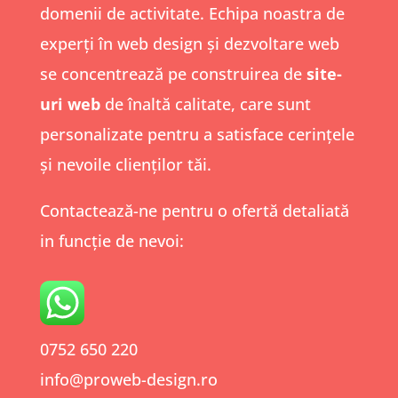
domenii de activitate. Echipa noastra de
experți în web design și dezvoltare web
se concentrează pe construirea de
site-
uri web
de înaltă calitate, care sunt
personalizate pentru a satisface cerințele
și nevoile clienților tăi.
Contacteaz
ă
-ne pentru o ofert
ă
detaliat
ă
in func
ț
ie de nevoi:
0752 650 220
info@proweb-design.ro