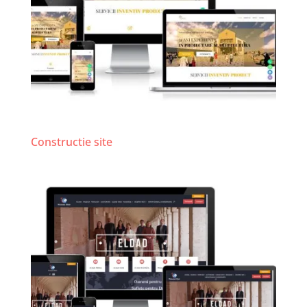
Arhitect Paul Ion – InventivProiect
Constructie site