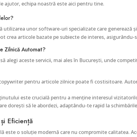
e ajutor, echipa noastră este aici pentru tine.
lelor?
că utilizarea unor software-uri specializate care generează și
ot crea articole bazate pe subiecte de interes, asigurându-
re Zilnică Automat?
să alegi aceste servicii, mai ales în București, unde competi
pywriter pentru articole zilnice poate fi costisitoare. Auto
inutului este crucială pentru a menține interesul vizitatoril
are dorești să le abordezi, adaptându-te rapid la schimbările
i Eficiență
ială este o soluție modernă care nu compromite calitatea. Ac