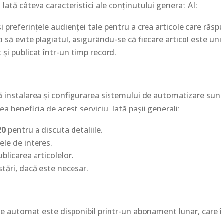
 Iată câteva caracteristici ale conținutului generat AI:
i preferințele audienței tale pentru a crea articole care răs
i să evite plagiatul, asigurându-se că fiecare articol este uni
și publicat într-un timp record.
 că instalarea și configurarea sistemului de automatizare sun
 beneficia de acest serviciu. Iată pașii generali:
20
pentru a discuta detaliile.
ele de interes.
licarea articolelor.
ări, dacă este necesar.
ice automat este disponibil printr-un abonament lunar, care îț