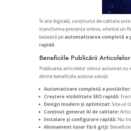
În era digitală, conținutul de calitate est
transforma prezența online, oferind un fl
bazează pe
automatizarea completă a p
rapidă
.
Beneficiile Publicării Articolelo
Publicarea articolelor zilnice automat nu
dintre beneficiile acestei soluții:
Automatizare completă a postărilor:
Creștere vizibilitate SEO rapidă:
Frecv
Design modern și optimizat:
Site-ul t
Conținut generat AI de calitate:
Artic
Instalare și configurare rapidă:
Nu tre
Abonament lunar fără griji:
Beneficiez