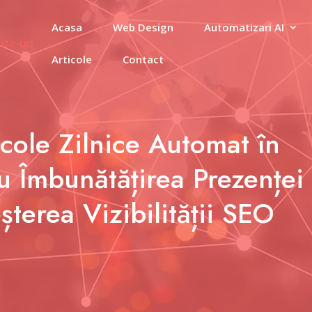
Acasa
Web Design
Automatizari AI
Articole
Contact
icole Zilnice Automat în
u Îmbunătățirea Prezenței
șterea Vizibilității SEO