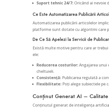
Suport tehnic 24/7:
Oricând ai nevoie d
Ce Este Automatizarea Publicării Artico
Automatizarea publicării articolelor impli
platforme sunt dotate cu algoritmi care p
De Ce Să Apelezi la Servicii de Publica
Există multe motive pentru care ar trebui 
ele:
Reducerea costurilor:
Angajarea unui co
cheltuieli.
Consistență:
Publicarea regulată a conț
Flexibilitate:
Poți alege subiectele pe c
Conținut Generat AI – Calitate ș
Conținutul generat de inteligența artific