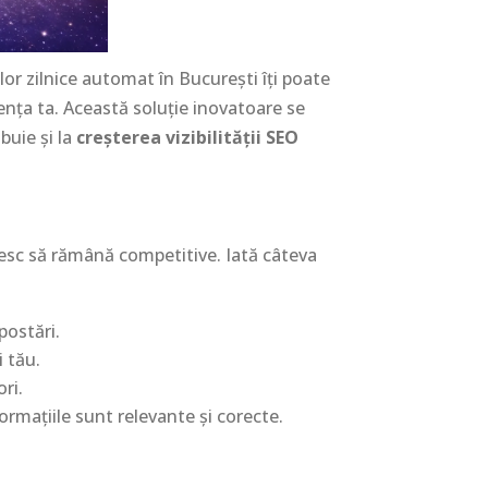
elor zilnice automat în București îți poate
ența ta. Această soluție inovatoare se
buie și la
creșterea vizibilității SEO
oresc să rămână competitive. Iată câteva
postări.
i tău.
ri.
ormațiile sunt relevante și corecte.