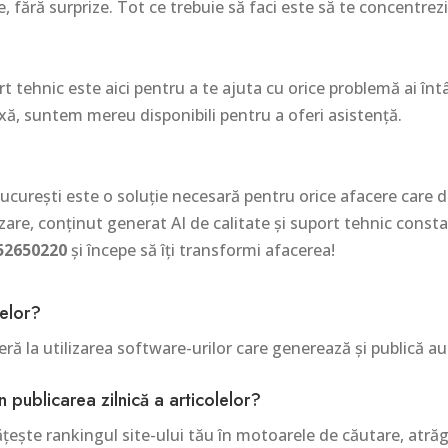
, fără surprize. Tot ce trebuie să faci este să te concentrez
t tehnic este aici pentru a te ajuta cu orice problemă ai înt
ă, suntem mereu disponibili pentru a oferi asistență.
 București este o soluție necesară pentru orice afacere care
are, conținut generat AI de calitate și suport tehnic consta
52650220
și începe să îți transformi afacerea!
lelor?
feră la utilizarea software-urilor care generează și publică a
n publicarea zilnică a articolelor?
țește rankingul site-ului tău în motoarele de căutare, atrăg