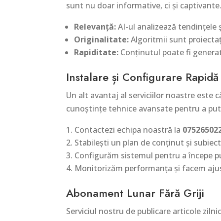
sunt nu doar informative, ci și captivante.
Relevanță:
AI-ul analizează tendințele ș
Originalitate:
Algoritmii sunt proiectaț
Rapiditate:
Conținutul poate fi generat 
Instalare și Configurare Rapidă
Un alt avantaj al serviciilor noastre este
cunoștințe tehnice avansate pentru a putea
Contactezi echipa noastră la
07526502
Stabilești un plan de conținut și subiect
Configurăm sistemul pentru a începe pub
Monitorizăm performanța și facem ajust
Abonament Lunar Fără Griji
Serviciul nostru de publicare articole ziln