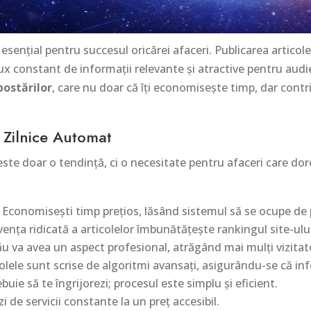
e esențial pentru succesul oricărei afaceri. Publicarea articol
ux constant de informații relevante și atractive pentru audi
ostărilor
, care nu doar că îți economisește timp, dar contri
r Zilnice Automat
 este doar o tendință, ci o necesitate pentru afaceri care d
Economisești timp prețios, lăsând sistemul să se ocupe de 
ența ridicată a articolelor îmbunătățește rankingul site-ulu
ău va avea un aspect profesional, atrăgând mai mulți vizitato
olele sunt scrise de algoritmi avansați, asigurându-se că inf
buie să te îngrijorezi; procesul este simplu și eficient.
i de servicii constante la un preț accesibil.