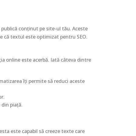
 publică conținut pe site-ul tău. Aceste
se că textul este optimizat pentru SEO.
ția online este acerbă. Iată câteva dintre
matizarea îți permite să reduci aceste
or.
 din piață.
esta este capabil să creeze texte care