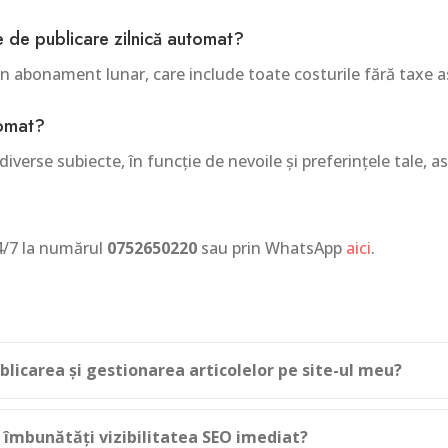
le de publicare zilnică automat?
r-un abonament lunar, care include toate costurile fără tax
tomat?
iverse subiecte, în funcție de nevoile și preferințele tale, 
4/7 la numărul
0752650220
sau prin WhatsApp
aici
.
blicarea și gestionarea articolelor pe site-ul meu?
 îmbunătăți vizibilitatea SEO imediat?