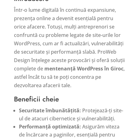
Într-o lume digitală în continuă expansiune,
prezența online a devenit esențială pentru
orice afacere. Totuși, mulți antreprenori se
confruntă cu probleme legate de site-urile lor
WordPress, cum ar fi actualizări, vulnerabilități
de securitate și performanță slabă. ProWeb
Design înțelege aceste provocări și oferă soluții
complete de
mentenanță WordPress în Giroc
,
astfel încât tu să te poți concentra pe
dezvoltarea afacerii tale.
Beneficii cheie
Securitate îmbunătățită:
Protejează-ți site-
ul de atacuri cibernetice și vulnerabilități.
Performanță optimizată:
Asigurăm viteza
de încărcare a paginilor, esențială pentru