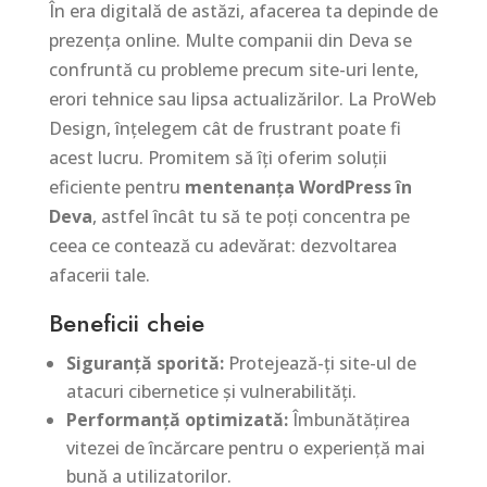
În era digitală de astăzi, afacerea ta depinde de
prezența online. Multe companii din Deva se
confruntă cu probleme precum site-uri lente,
erori tehnice sau lipsa actualizărilor. La ProWeb
Design, înțelegem cât de frustrant poate fi
acest lucru. Promitem să îți oferim soluții
eficiente pentru
mentenanța WordPress în
Deva
, astfel încât tu să te poți concentra pe
ceea ce contează cu adevărat: dezvoltarea
afacerii tale.
Beneficii cheie
Siguranță sporită:
Protejează-ți site-ul de
atacuri cibernetice și vulnerabilități.
Performanță optimizată:
Îmbunătățirea
vitezei de încărcare pentru o experiență mai
bună a utilizatorilor.