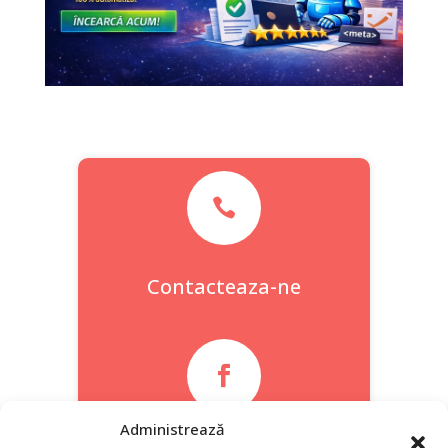

Contacteaza-ne

Administrează