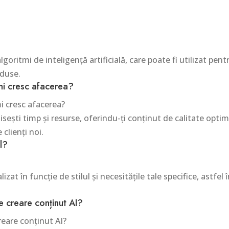
goritmi de inteligență artificială, care poate fi utilizat pent
oduse.
mi cresc afacerea?
i cresc afacerea?
ești timp și resurse, oferindu-ți conținut de calitate optim
 clienți noi.
l?
zat în funcție de stilul și necesitățile tale specifice, astfe
e creare conținut AI?
reare conținut AI?