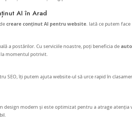
nținut AI în Arad
 de
creare conținut AI pentru website
. Iată ce putem face
 a postărilor. Cu serviciile noastre, poți beneficia de
auto
 la momentul potrivit.
ru SEO, îți putem ajuta website-ul să urce rapid în clasame
 design modern și este optimizat pentru a atrage atenția viz
il.