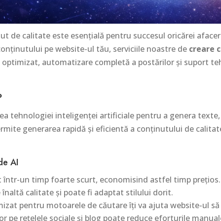
ut de calitate este esențială pentru succesul oricărei afaceri 
conținutului pe website-ul tău, serviciile noastre de
creare 
 optimizat, automatizare completă a postărilor și suport teh
?
ea tehnologiei inteligenței artificiale pentru a genera texte, a
ite generarea rapidă și eficientă a conținutului de calitate,
 de AI
 într-un timp foarte scurt, economisind astfel timp prețios.
naltă calitate și poate fi adaptat stilului dorit.
zat pentru motoarele de căutare îți va ajuta website-ul să o
r pe rețelele sociale și blog poate reduce eforturile manual