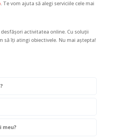
p
. Te vom ajuta să alegi serviciile cele mai
desfășori activitatea online. Cu soluții
 să îți atingi obiectivele. Nu mai aștepta!
s?
ui meu?