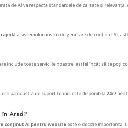
erată de AI va respecta standardele de calitate și relevanță,
 rapidă
a sistemului nostru de generare de conținut AI, astfe
re include toate serviciile noastre, astfel încât să te poți c
 echipa noastră de suport tehnic este disponibilă
24/7
pentr
e în Arad?
re conținut AI pentru website
este o decizie importantă. La