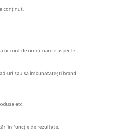
e conținut.
ă ții cont de următoarele aspecte:
 lead-uri sau să îmbunătățești brand
produse etc.
ri în funcție de rezultate.