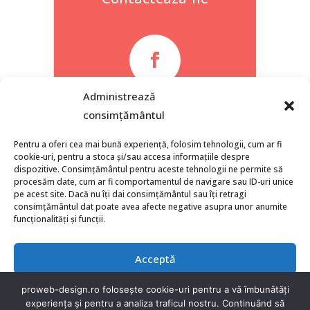

Administrează
Facebook
consimțământul
Pentru a oferi cea mai bună experiență, folosim tehnologii, cum ar fi
cookie-uri, pentru a stoca și/sau accesa informațiile despre
dispozitive. Consimțământul pentru aceste tehnologii ne permite să
procesăm date, cum ar fi comportamentul de navigare sau ID-uri unice
pe acest site. Dacă nu îți dai consimțământul sau îți retragi
consimțământul dat poate avea afecte negative asupra unor anumite
funcționalități și funcții.
Acceptă
Refuză
proweb-design.ro folosește cookie-uri pentru a vă îmbunătăți
experiența și pentru a analiza traficul nostru. Continuând să
Politica de Confidențialitate (GDPR)
|
Termeni si