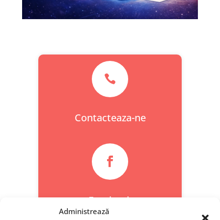

Contacteaza-ne

Facebook
Administrează