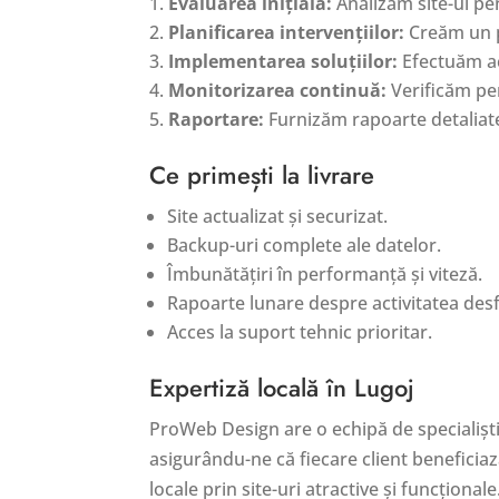
Evaluarea inițială:
Analizăm site-ul pen
Planificarea intervențiilor:
Creăm un p
Implementarea soluțiilor:
Efectuăm act
Monitorizarea continuă:
Verificăm per
Raportare:
Furnizăm rapoarte detaliate 
Ce primești la livrare
Site actualizat și securizat.
Backup-uri complete ale datelor.
Îmbunătățiri în performanță și viteză.
Rapoarte lunare despre activitatea des
Acces la suport tehnic prioritar.
Expertiză locală în Lugoj
ProWeb Design are o echipă de specialiști 
asigurându-ne că fiecare client beneficiaz
locale prin site-uri atractive și funcționale