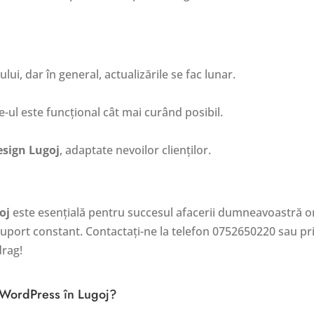
ui, dar în general, actualizările se fac lunar.
-ul este funcțional cât mai curând posibil.
sign Lugoj
, adaptate nevoilor clienților.
oj
este esențială pentru succesul afacerii dumneavoastră on
i suport constant. Contactați-ne la telefon 0752650220 sau p
drag!
 WordPress în Lugoj?