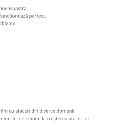
umneavoastră.
 funcționează perfect.
robleme.
orăm cu afaceri din diverse domenii,
nem să contribuim la creșterea afacerilor