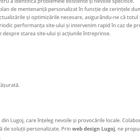
tru a identifica problemele existente și nevoile specifice.
lan de mentenanță personalizat în funcție de cerințele d
ualizările și optimizările necesare, asigurându-ne că totul
iodic performanța site-ului și intervenim rapid în caz de p
despre starea site-ului și acțiunile întreprinse.
fășurată.
din Lugoj, care înțeleg nevoile și provocările locale. Colab
ă de soluții personalizate. Prin
web design Lugoj
, ne propu
.