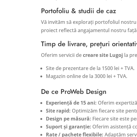
Portofoliu & studii de caz
Vă invităm să explorați portofoliul nostr
proiect reflectă angajamentul nostru față d
Timp de livrare, prețuri orientat
Oferim servicii de
creare site Lugoj
la pre
Site de prezentare de la 1500 lei + TVA.
Magazin online de la 3000 lei + TVA.
De ce ProWeb Design
Experiență de 15 ani:
Oferim expertiză
Site rapid:
Optimizăm fiecare site pent
Design pe măsură:
Fiecare site este pe
Suport și garanție:
Oferim asistență con
Rate / pachete flexibile:
Adaptăm servic