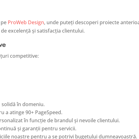
u pe
ProWeb Design
, unde puteți descoperi proiecte anterioa
e excelență și satisfacția clientului.
ive
țuri competitive:
 solidă în domeniu.
ru a atinge 90+ PageSpeed.
rsonalizat în funcție de brandul și nevoile clientului.
tinuă și garanții pentru servicii.
iile noastre pentru a se potrivi bugetului dumneavoastră.