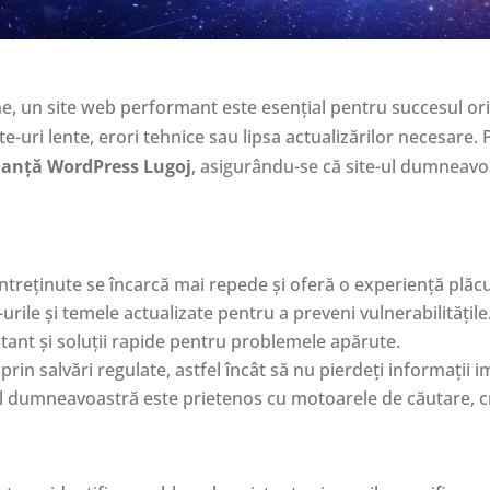
e, un site web performant este esențial pentru succesul orică
uri lente, erori tehnice sau lipsa actualizărilor necesare
anță WordPress Lugoj
, asigurându-se că site-ul dumneav
întreținute se încarcă mai repede și oferă o experiență plăcut
ile și temele actualizate pentru a preveni vulnerabilitățile
ant și soluții rapide pentru problemele apărute.
rin salvări regulate, astfel încât să nu pierdeți informații 
l dumneavoastră este prietenos cu motoarele de căutare, cre