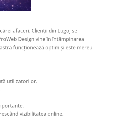
rei afaceri. Clienții din Lugoj se
. ProWeb Design vine în întâmpinarea
oastră funcționează optim și este mereu
ă utilizatorilor.
.
importante.
scând vizibilitatea online.