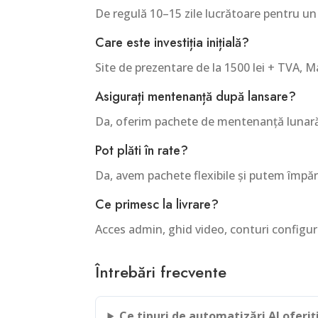
De regulă 10–15 zile lucrătoare pentru un
Care este investiția inițială?
Site de prezentare de la 1500 lei + TVA, M
Asigurați mentenanță după lansare?
Da, oferim pachete de mentenanță lunară (
Pot plăti în rate?
Da, avem pachete flexibile și putem împărț
Ce primesc la livrare?
Acces admin, ghid video, conturi configura
Întrebări frecvente
Ce tipuri de automatizări AI oferiț