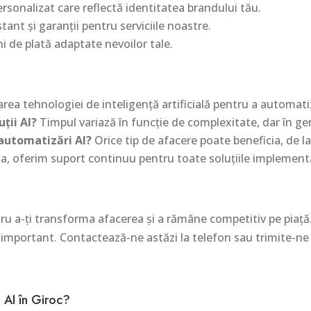
sonalizat care reflectă identitatea brandului tău.
nt și garanții pentru serviciile noastre.
i de plată adaptate nevoilor tale.
area tehnologiei de inteligență artificială pentru a automati
ții AI?
Timpul variază în funcție de complexitate, dar în gen
 automatizări AI?
Orice tip de afacere poate beneficia, de la 
a, oferim suport continuu pentru toate soluțiile implement
ru a-ți transforma afacerea și a rămâne competitiv pe piață.
s important. Contactează-ne astăzi la telefon sau trimite-n
 AI în Giroc?