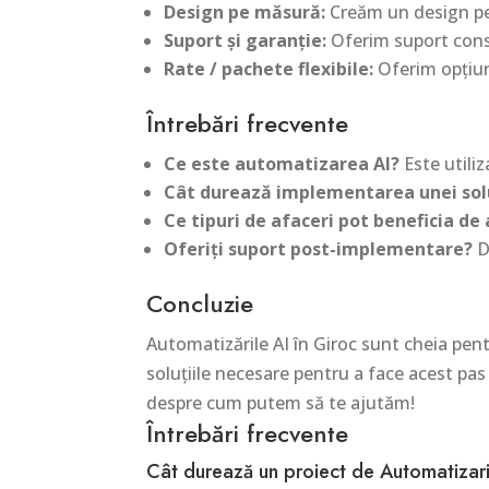
Design pe măsură:
Creăm un design per
Suport și garanție:
Oferim suport consta
Rate / pachete flexibile:
Oferim opțiun
Întrebări frecvente
Ce este automatizarea AI?
Este utiliz
Cât durează implementarea unei solu
Ce tipuri de afaceri pot beneficia de
Oferiți suport post-implementare?
D
Concluzie
Automatizările AI în Giroc sunt cheia pent
soluțiile necesare pentru a face acest pa
despre cum putem să te ajutăm!
Întrebări frecvente
Cât durează un proiect de Automatizari