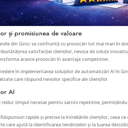
ilor și promisiunea de valoare
iile din Giroc se confruntă cu provocări tot mai mari în dom
 îmbunătățirea satisfacției clienților, nevoia de soluții inova
ansforma aceste provocări în avantaje competitive.
redere în implementarea soluțiilor de automatizări AI în G
lizate care răspund nevoilor specifice ale clienților.
lor AI
 reduc timpul necesar pentru sarcini repetitive, permițându
Răspunsuri rapide și precise la întrebările clienților, ceea ce
e care ajută la identificarea tendințelor și la luarea decizii