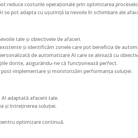
ot reduce costurile operaționale prin optimizarea proceselo
AI se pot adapta cu ușurință la nevoile în schimbare ale aface
oile tale și obiectivele de afaceri.
xistente și identificăm zonele care pot beneficia de autom
ersonalizată de automatizare AI care se aliniază cu obiectiv
iile dorite, asigurându-ne că funcționează perfect.
post-implementare și monitorizăm performanța soluției.
AI adaptată afacerii tale.
 și întreținerea soluției.
pentru optimizare continuă.