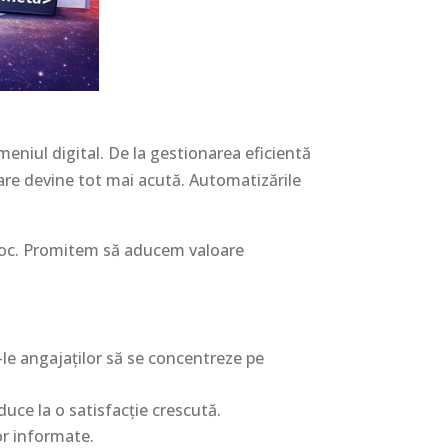
eniul digital. De la gestionarea eficientă
toare devine tot mai acută. Automatizările
iroc. Promitem să aducem valoare
-le angajaților să se concentreze pe
 duce la o satisfacție crescută.
lor informate.