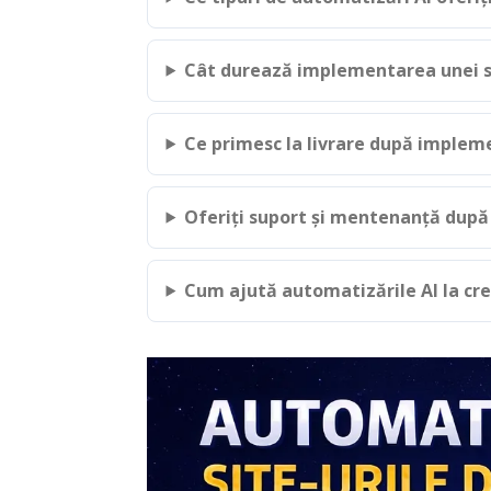
Cât durează implementarea unei so
Ce primesc la livrare după implem
Oferiți suport și mentenanță dup
Cum ajută automatizările AI la creș