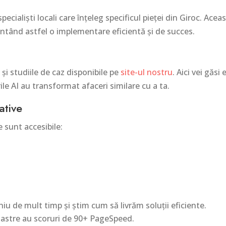
ialiști locali care înțeleg specificul pieței din Giroc. Acea
antând astfel o implementare eficientă și de succes.
și studiile de caz disponibile pe
site-ul nostru
. Aici vei găs
le AI au transformat afaceri similare cu a ta.
ative
e sunt accesibile:
 de mult timp și știm cum să livrăm soluții eficiente.
oastre au scoruri de 90+ PageSpeed.