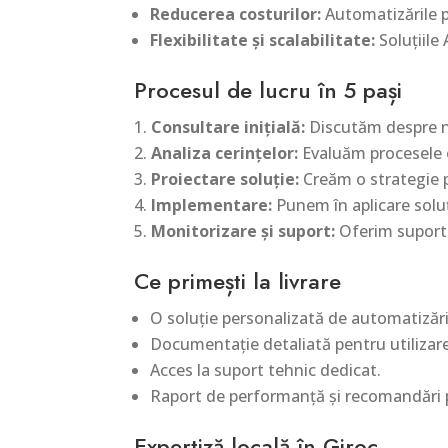
Reducerea costurilor:
Automatizările p
Flexibilitate și scalabilitate:
Soluțiile 
Procesul de lucru în 5 pași
Consultare inițială:
Discutăm despre nev
Analiza cerințelor:
Evaluăm procesele e
Proiectare soluție:
Creăm o strategie p
Implementare:
Punem în aplicare soluț
Monitorizare și suport:
Oferim suport 
Ce primești la livrare
O soluție personalizată de automatizări 
Documentație detaliată pentru utilizarea
Acces la suport tehnic dedicat.
Raport de performanță și recomandări 
Expertiză locală în Giroc