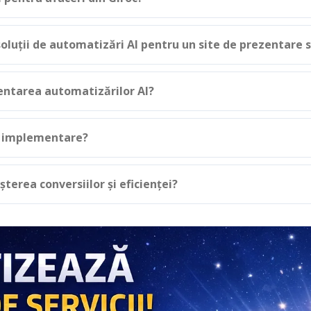
luții de automatizări AI pentru un site de prezentare 
entarea automatizărilor AI?
ă implementare?
terea conversiilor și eficienței?