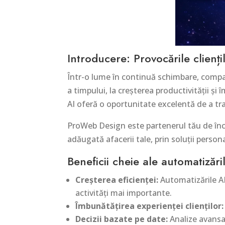
Introducere: Provocările clienț
Într-o lume în continuă schimbare, compan
a timpului, la creșterea productivității și
AI oferă o oportunitate excelentă de a tr
ProWeb Design este partenerul tău de înc
adăugată afacerii tale, prin soluții persona
Beneficii cheie ale automatizări
Creșterea eficienței:
Automatizările AI
activități mai importante.
Îmbunătățirea experienței clienților:
Decizii bazate pe date:
Analize avansat