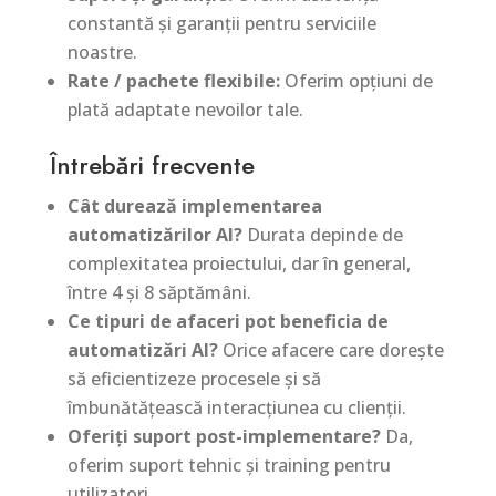
constantă și garanții pentru serviciile
noastre.
Rate / pachete flexibile:
Oferim opțiuni de
plată adaptate nevoilor tale.
Întrebări frecvente
Cât durează implementarea
automatizărilor AI?
Durata depinde de
complexitatea proiectului, dar în general,
între 4 și 8 săptămâni.
Ce tipuri de afaceri pot beneficia de
automatizări AI?
Orice afacere care dorește
să eficientizeze procesele și să
îmbunătățească interacțiunea cu clienții.
Oferiți suport post-implementare?
Da,
oferim suport tehnic și training pentru
utilizatori.