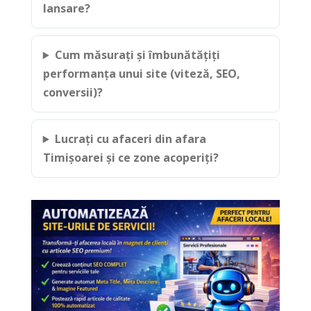
lansare?
Cum măsurați și îmbunătățiți
performanța unui site (viteză, SEO,
conversii)?
Lucrați cu afaceri din afara
Timișoarei și ce zone acoperiți?