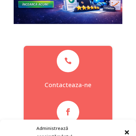

Contacteaza-ne

Administrează
Facebook