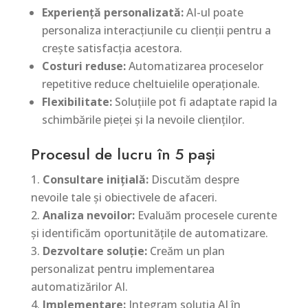
Experiență personalizată:
AI-ul poate
personaliza interacțiunile cu clienții pentru a
crește satisfacția acestora.
Costuri reduse:
Automatizarea proceselor
repetitive reduce cheltuielile operaționale.
Flexibilitate:
Soluțiile pot fi adaptate rapid la
schimbările pieței și la nevoile clienților.
Procesul de lucru în 5 pași
Consultare inițială:
Discutăm despre
nevoile tale și obiectivele de afaceri.
Analiza nevoilor:
Evaluăm procesele curente
și identificăm oportunitățile de automatizare.
Dezvoltare soluție:
Creăm un plan
personalizat pentru implementarea
automatizărilor AI.
Implementare:
Integram soluția AI în