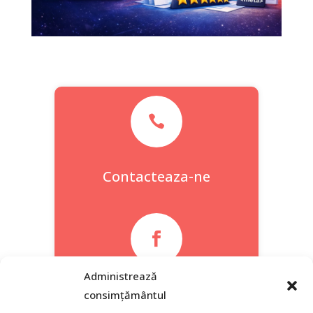

Contacteaza-ne

Administrează
Facebook
consimțământul