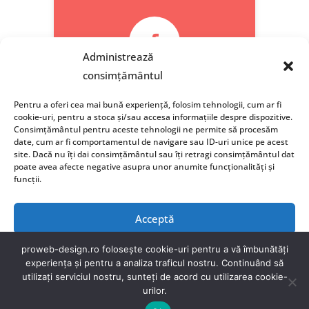

Administrează
consimțământul
Facebook
Pentru a oferi cea mai bună experiență, folosim tehnologii, cum ar fi
cookie-uri, pentru a stoca și/sau accesa informațiile despre dispozitive.
Consimțământul pentru aceste tehnologii ne permite să procesăm
date, cum ar fi comportamentul de navigare sau ID-uri unice pe acest
site. Dacă nu îți dai consimțământul sau îți retragi consimțământul dat
poate avea afecte negative asupra unor anumite funcționalități și
funcții.
Acceptă
Refuză
proweb-design.ro folosește cookie-uri pentru a vă îmbunătăți
experiența și pentru a analiza traficul nostru. Continuând să
utilizați serviciul nostru, sunteți de acord cu utilizarea cookie-
Vezi preferințele
urilor.
Politica de Confidențialitate (GDPR)
|
Termeni si
Buna! Doresti detalii? Contacteaza-ne!
conditii
|
Politica de Cookie-uri